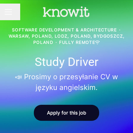
Share page
CAREER MENU
SOFTWARE DEVELOPMENT & ARCHITECTURE
·
WARSAW, POLAND, LODZ, POLAND, BYDGOSZCZ,
POLAND
·
FULLY REMOTE
Study Driver
📣 Prosimy o przesyłanie CV w
języku angielskim.
Apply for this job